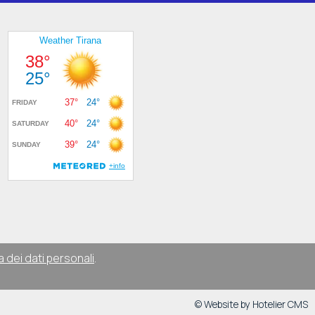
a dei dati personali
.
© Website by Hotelier CMS