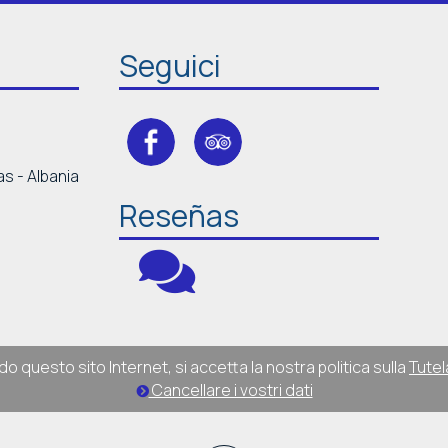
Seguici
as - Albania
Reseñas
do questo sito Internet, si accetta la nostra politica sulla
Tutel
Cancellare i vostri dati